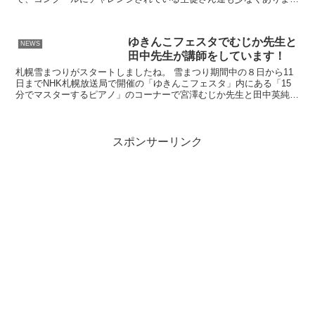
ん。今年も沢山の生徒さん達がコンクールにチャレンジしま...
ゆきんこフェスタでむじか先生と
NEWS
田中先生が講師をしています！
札幌雪まつりがスタートしましたね。 雪まつり期間中の８日から11
日までNHK札幌放送局で開催の「ゆきんこフェスタ」内にある「15
分でマスターするピアノ」のコーナーで宮澤むじか先生と田中英純先
生が講師として、来場者のサポートをしています。 8...
スポンサーリンク