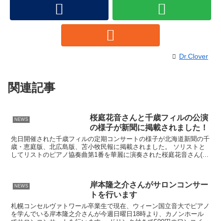
Dr.Clover
関連記事
桜庭花音さんと千歳フィルの公演
NEWS
の様子が新聞に掲載されました！
先日開催された千歳フィルの定期コンサートの様子が北海道新聞の千
歳・恵庭版、北広島版、苫小牧民報に掲載されました。 ソリストと
してリストのピアノ協奏曲第1番を華麗に演奏された桜庭花音さん(中
3)についても触れられていますのでご覧ください。
岸本隆之介さんがサロンコンサー
NEWS
トを行います
札幌コンセルヴァトワール卒業生で現在、ウィーン国立音大でピアノ
を学んでいる岸本隆之介さんが今週日曜日18時より、カノンホール