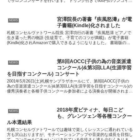
でサロンコンサートを行います。 ドリンク付きで500円のワンコイン
コンサートです。ウィーン仕込みの岸本さんの音楽と共...
宮澤院長の著書『疾風怒濤』が電
NEWS
子書籍(Kindle)化されました
札幌コンセルヴァトワール院長 宮澤功行の著書『疾風怒濤 ピアノで
生き還った男の物語 (生徒育て、子育てのコツが満載)』が電子書籍
(Kindle)化されAmazonで購入できるようになりました。 書籍版の
『疾風怒濤』は多くの写真を用いた美しい...
第8回AOCC(子供の為の音楽派遣
NEWS
コンクール)&第3回LLA(生涯学習
を目指すコンクール) コンサート
2001年5月26日(土)札幌サンプラザホールにて、第8回AOCC(子供の
為の音楽派遣コンクール)&第3回LLA(生涯学習を目指すコンクール)の
優秀演奏者と各種子供コンクール参加者による演奏会が開催されまし
た。
2018年度ピティナ、毎日こど
NEWS
も、グレンツェン等各種コンクー
ル本選結果
札幌コンセルヴァトワールでは趣味で楽しくレッスンに通われている
方も沢山おりますが、モチベーションアップや音楽的な成長を目指し
て、コンクールにチャレンジされている生徒さん達も少なくありませ