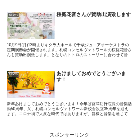
院のボランティアの方々が、患者さん始め、普段なかなかコ...
桜庭花音さんが賛助出演致します
NEWS
10月9日(月)13時よりキタラ大ホールで千歳ジュニアオーケストラの
定期演奏会が開催されます。札幌コンセルヴァトワールの桜庭花音さ
んも賛助出演致します。となりのトトロのストーリーに合わせて音楽
をお楽しみください。
あけましておめでとうございま
NEWS
す！
新年あけましておめでとうございます！今年は宮澤功行院長の音楽活
動50周年、又、札幌コンセルヴァトワール新校舎設立35周年を迎え
ます。コロナ禍で大変な時代ではありますが、皆様と音楽を通じて喜
びや幸せの時間を共有できましたら幸いです。本年もどう...
スポンサーリンク