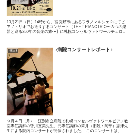
10月21日（日）14時から、富良野市にあるフラノマルシェ２にてピ
アノトリオでお送りするコンサート【THE！PIANOTRIO〜３つの楽
器と巡る250年の音楽の旅〜】に札幌コンセルヴァトワールチェロ教
室、室内楽教室講師の石川祐支先生、札幌コ...
♪病院コンサートレポート♪
NEWS
９月４日（月）、江別市立病院で札幌コンセルヴァトワールピアノ教
室専任講師の皆川直美先生、元専任講師の筒井（旧姓：阿部）志津先
生による院内コンサートが開催されました。 このコンサートは、病