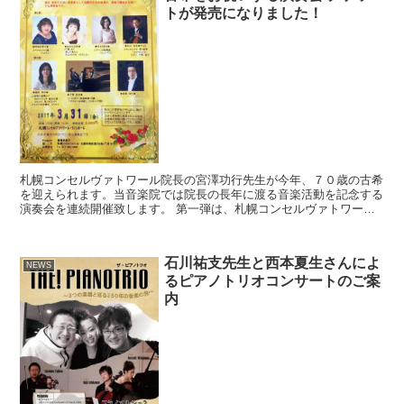
トが発売になりました！
札幌コンセルヴァトワール院長の宮澤功行先生が今年、７０歳の古希
を迎えられます。当音楽院では院長の長年に渡る音楽活動を記念する
演奏会を連続開催致します。 第一弾は、札幌コンセルヴァトワール
創設期の卒業生で現在、音楽家として活躍中の方々による「...
石川祐支先生と西本夏生さんによ
NEWS
るピアノトリオコンサートのご案
内