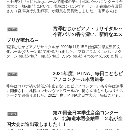
2016年2月7日にHakujuホールで開催の第6回日本バッハコンクール全
国大会一般A部門において、札幌コンセルヴァトワール在籍の有田賢
さん（宮澤功行先生師事）が銀賞を受賞致しました。 有田さんは皮
膚科医として札幌市内の病院に勤務の傍ら、毎...
宮澤むじかピアノ・リサイタル～
NEWS
今宵パリの香り漂い、新鮮なエス
プリが流れる～
宮澤むじかピアノリサイタルが 2002年11月15日(金)高知県立県民文
化ホール(グリーン)にて開催されました。 プログラム ショパン ノク
ターン op.32-No.7、op.32-No.2 ワルツ op.42 ４つのマズルカ 幻想ポ
ロネー...
2021年度、PTNA、毎日こどもピ
NEWS
アノコンクール本選結果
昨年はコロナ禍で開催が中止となったピアノコンクールも今年は無事
に開催され、札幌コンセルヴァトワールの生徒さん達も久しぶりのス
テージで頑張りました。2021年度、PTNA北日本大会、毎日こどもピ
アノコンクールの本選結果を掲載致します。 ♢ P...
第70回全日本学生音楽コンクー
NEWS
ル 北海道本選会結果 ２名が全
国大会に進出致しました！！