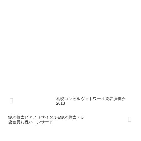
札幌コンセルヴァトワール発表演奏会
2013
鈴木椋太ピアノリサイタル&鈴木椋太・G
級金賞お祝いコンサート