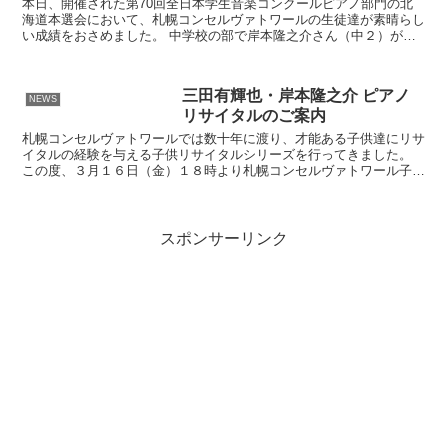
本日、開催された第70回全日本学生音楽コンクールピアノ部門の北
海道本選会において、札幌コンセルヴァトワールの生徒達が素晴らし
い成績をおさめました。 中学校の部で岸本隆之介さん（中２）が第1
位、高校の部で松橋凌大さん（高２）が第2位、鈴木海斗...
三田有輝也・岸本隆之介 ピアノ
NEWS
リサイタルのご案内
札幌コンセルヴァトワールでは数十年に渡り、才能ある子供達にリサ
イタルの経験を与える子供リサイタルシリーズを行ってきました。
この度、３月１６日（金）１８時より札幌コンセルヴァトワール子供
リサイタルシリーズ、北の大地に燦然と輝く二人の天才「三...
スポンサーリンク