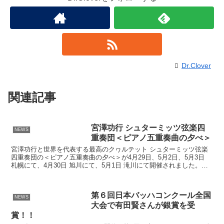
Dr.Clover
関連記事
宮澤功行 シュターミッツ弦楽四
NEWS
重奏団＜ピアノ五重奏曲の夕べ＞
宮澤功行と世界を代表する最高のクヮルテット シュターミッツ弦楽
四重奏団の＜ピアノ五重奏曲の夕べ＞が4月29日、5月2日、5月3日
札幌にて、4月30日 旭川にて、5月1日 滝川にて開催されました。コ
ントラバス 西田直文、ピアノ 中島美鶴恵も...
第６回日本バッハコンクール全国
NEWS
大会で有田賢さんが銀賞を受
賞！！