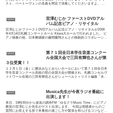
スト、ベートーヴェンの名曲を間近で演奏してくださいますよ。 公
開レッスンでは2名の生徒がショパンのOp.10...
宮澤むじか ファーストDVDアル
NEWS
バム記念ピアノ・リサイタル
宮澤むじかファーストDVDアルバム記念ピアノ・リサイタルが2008
年4月14日札幌コンサートホール Kitara大ホールで行われました。 ピ
アノ独奏の他、日本舞踊家の藤間蘭翔さんとの独創的コラボレーショ
ンが行われました。
第７１回全日本学生音楽コンクー
NEWS
ル全国大会で三田有輝也さんが第
３位受賞！！
１２月１日（金）に横浜みなとみらいホールにおいて第７１回全日本
学生音楽コンクール高校の部の全国大会が開催され、札幌コンセルヴ
ァトワール在籍の三田有輝也さんがシューベルト＝リスト編曲「水の
上に歌う」とリスト作曲「ハンガリー狂詩曲第１２番」を演...
Musica先生が今夜ラジオ番組に
NEWS
出演します！
本日、19時30分から放送の調布FM「ゆるクラMusic Time」にピアノ
教室の宮澤むじか先生がゲスト出演します。 今回は視聴者からのご
質問にお答えする形で本番前の過ごし方や緊張を和らげるコツなどを