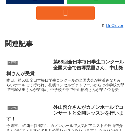
Dr.Clover
関連記事
第68回全日本毎日学生コンクール
NEWS
全国大会で吉塚栞里さん、中山拓
樹さんが受賞
昨日、第68回全日本毎日学生コンクールの全国大会が横浜みなとみ
らいホールにて行われ、札幌コンセルヴァトワールからは小学校の部
で吉塚栞里さんが第3位、中学校の部で中山拓樹さんが第２位を受賞
致しました。 ご指導されました棚瀬美鶴恵先生、宮澤功行...
外山啓介さんがカノンホールでコ
NEWS
ンサートと公開レッスンを行いま
す！
今週末、5/13(土)17時半、カノンホールで人気ピアニストの外山啓介
さんがピアノリサイタルと公開レッスンを行います！ ショパンやリ