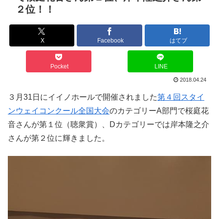
２位！！
X
Facebook
はてブ
Pocket
LINE
2018.04.24
３月31日にイイノホールで開催されました
第４回スタイ
ンウェイコンクール全国大会
のカテゴリーA部門で桜庭花
音さんが第１位（聴衆賞）、Dカテゴリーでは岸本隆之介
さんが第２位に輝きました。