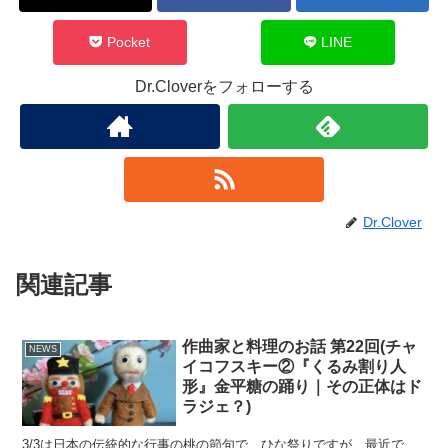
Pocket
LINE
Dr.Cloverをフォローする
Dr.Clover
関連記事
作曲家と料理のお話 第22回(チャ
NEWS
イコフスキー②『くるみ割り人
形』金平糖の踊り｜その正体はド
ラジェ？)
3/3は日本の伝統的な行事の桃の節句で、ひな祭りですが、最近で