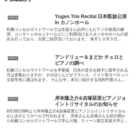
Yugen Trio Recital 日本凱旋公演
NEWS
in カノンホール
札幌コンセルヴァトワールでは生徒さん以外にもピアノや楽器の練
習、コンサートやセミナーなどにご利用頂けるスタジオやホールの貸
出を行っており、大変ご好評頂いております。 来月１０月５日
（土）、ドイツを中心に活躍中のYugen Trioがカノンホ...
アンドリュー＆まどか チェロと
NEWS
ピアノの調べ
札幌コンセルヴァトワールを卒業後、日本の音大を経ずに留学される
方は多数おりますが、そのほとんどがフランス、ドイツ等ヨーロッパ
を留学先に選ばれます。 そんな中、本日ご紹介する浅利円香さんは
アメリカを留学先に選択し、デンバー大学ピアノ科を最優秀...
岸本隆之介&吉塚栞里ピアノジョ
NEWS
イントリサイタルのお知らせ
9月28日18時より岸本隆之介&吉塚栞里ピアノジョイントリサイタル
がふきのとうホールで行われます。 岸本さんも吉塚さんも幼少期か
ら札幌コンセルヴァトワールで学んだ後、ウィーン国立音楽大学とハ
ノーファー音楽演劇大学で学んでおります。2人が奏で...