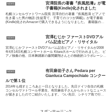
宮澤院長の著書『疾風怒濤』が電
NEWS
子書籍(Kindle)化されました
札幌コンセルヴァトワール院長 宮澤功行の著書『疾風怒濤 ピアノで
生き還った男の物語 (生徒育て、子育てのコツが満載)』が電子書籍
(Kindle)化されAmazonで購入できるようになりました。 書籍版の
『疾風怒濤』は多くの写真を用いた美しい...
宮澤むじか ファーストDVDアル
NEWS
バム記念ピアノ・リサイタル
宮澤むじかファーストDVDアルバム記念ピアノ・リサイタルが2008
年4月14日札幌コンサートホール Kitara大ホールで行われました。 ピ
アノ独奏の他、日本舞踊家の藤間蘭翔さんとの独創的コラボレーショ
ンが行われました。
有田麻佑子さん Pedara per
NEWS
Gianluca Campochialo コンクー
ルで第１位
2014年も残すところあと一日となりました。先日ドイツ在住の札幌
コンセルヴァトワール卒業生、有田麻佑子さんからホットなニュース
が届きましたのでご紹介いたします。 つい先日、シチリア島で行わ
れました"Pedara per Gianluca C...
スポンサーリンク