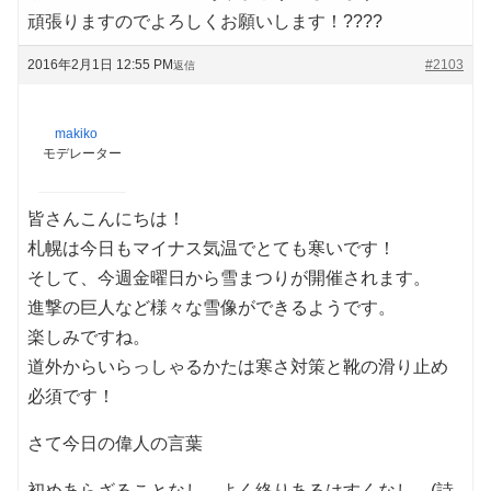
頑張りますのでよろしくお願いします！????
2016年2月1日 12:55 PM
#2103
返信
makiko
モデレーター
皆さんこんにちは！
札幌は今日もマイナス気温でとても寒いです！
そして、今週金曜日から雪まつりが開催されます。
進撃の巨人など様々な雪像ができるようです。
楽しみですね。
道外からいらっしゃるかたは寒さ対策と靴の滑り止め
必須です！
さて今日の偉人の言葉
初めあらざることなし。よく終りあるはすくなし。(詩