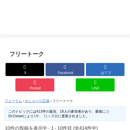
フリートーク
X
Facebook
はてブ
Pocket
LINE
フォーラム
›
おしゃべり広場
›
フリートーク
このトピックには413件の返信、18人の参加者があり、最後に
Dr.Clover
により
1年、 11ヶ月前
に更新されました。
10件の投稿を表示中 - 1 - 10件目 (全414件中)