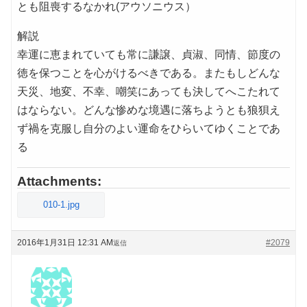
とも阻喪するなかれ(アウソニウス）
解説
幸運に恵まれていても常に謙譲、貞淑、同情、節度の
徳を保つことを心がけるべきである。またもしどんな
天災、地変、不幸、嘲笑にあっても決してへこたれて
はならない。どんな惨めな境遇に落ちようとも狼狽え
ず禍を克服し自分のよい運命をひらいてゆくことであ
る
Attachments:
010-1.jpg
2016年1月31日 12:31 AM
#2079
返信