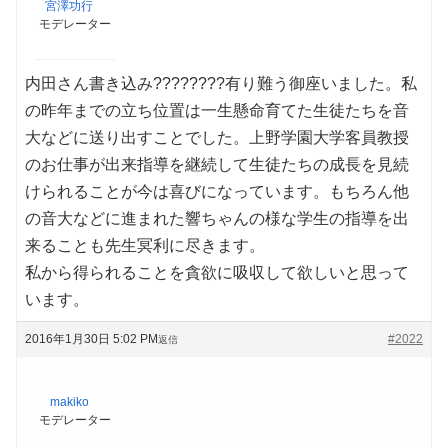
宮澤功行
モデレーター
内田さん書き込み????????有り難う御座いました。私
の昨年までの立ち位置は一生懸命育てた生徒たちを音
大などに送り出すことでした。上野学園大学客員教授
のお仕事が出来指導を継続して生徒たちの成長を見続
けられることが今は喜びになっています。もちろん他
の音大などに進まれた響ちゃんの様な学生の指導を出
来ることも先生冥利に尽きます。
私から得られることを貪欲に吸収して欲しいと思って
います。
2016年1月30日 5:02 PM
#2022
返信
makiko
モデレーター