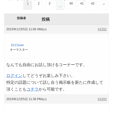
1
2
3
40
41
42
→
…
投稿者
投稿
2015年12月5日 11:06 AM
#1592
返信
Dr.Clover
キーマスター
なんでも自由にお話し頂けるコーナーです。
ログイン
してどうぞお楽しみ下さい。
特定の話題について話し合う掲示板を新たに作成して
頂くことも
コチラ
から可能です。
2015年12月5日 11:36 PM
#1693
返信