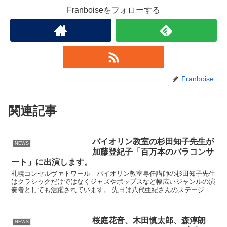
Franboiseをフォローする
Franboise
関連記事
バイオリン教室の杉田知子先生が
NEWS
加藤登紀子「百万本のバラコンサ
ート」に出演します。
札幌コンセルヴァトワール バイオリン教室専任講師の杉田知子先生
はクラシックだけではなくジャズやポップスなど幅広いジャンルの演
奏者としても活躍されています。 先日は八代亜紀さんのステージで
も演奏されました。 また現在、杉田先生は歌手の加藤登紀...
桜庭花音、木田慎太郎、森淳朗
NEWS