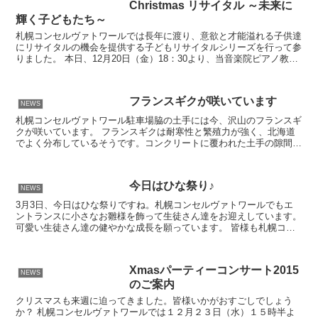
Christmas リサイタル ～未来に
輝く子どもたち～
札幌コンセルヴァトワールでは長年に渡り、意欲と才能溢れる子供達
にリサイタルの機会を提供する子どもリサイタルシリーズを行って参
りました。 本日、12月20日（金）18：30より、当音楽院ピアノ教室
在籍中の桜庭花音さん、木田慎太郎さん、森淳朗さ...
フランスギクが咲いています
NEWS
札幌コンセルヴァトワール駐車場脇の土手には今、沢山のフランスギ
クが咲いています。 フランスギクは耐寒性と繁殖力が強く、北海道
でよく分布しているそうです。コンクリートに覆われた土手の隙間に
こんなに沢山の花を咲かせるなんてすごいですね。フランス...
今日はひな祭り♪
NEWS
3月3日、今日はひな祭りですね。札幌コンセルヴァトワールでもエ
ントランスに小さなお雛様を飾って生徒さん達をお迎えしています。
可愛い生徒さん達の健やかな成長を願っています。 皆様も札幌コン
セルヴァトワールで楽器を学んでみませんか？札幌コンセ...
Xmasパーティーコンサート2015
NEWS
のご案内
クリスマスも来週に迫ってきました。皆様いかがおすごしでしょう
か？ 札幌コンセルヴァトワールでは１２月２３日（水）１５時半よ