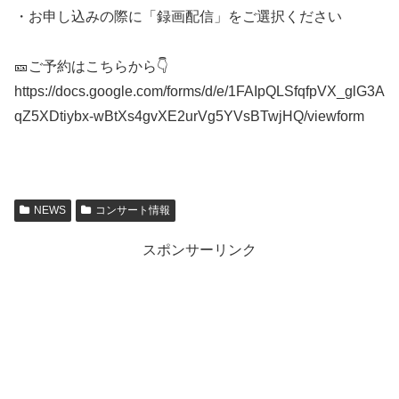
・お申し込みの際に「録画配信」をご選択ください
🎫ご予約はこちらから👇
https://docs.google.com/forms/d/e/1FAIpQLSfqfpVX_glG3A
qZ5XDtiybx-wBtXs4gvXE2urVg5YVsBTwjHQ/viewform
NEWS
コンサート情報
スポンサーリンク