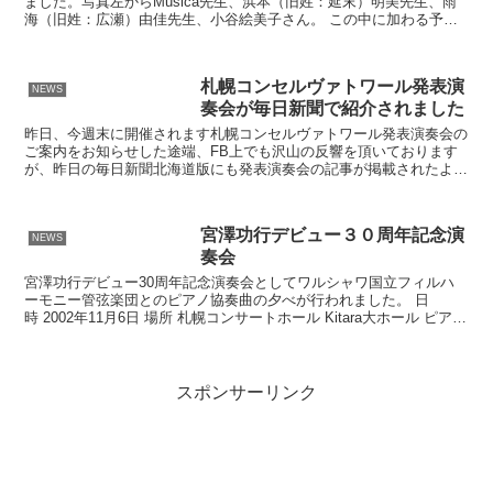
ました。写真左からMusica先生、浜本（旧姓：延末）明美先生、雨
海（旧姓：広瀬）由佳先生、小谷絵美子さん。 この中に加わる予定
だった筒井（阿部）志津先生はいらっしゃれなくなり、...
札幌コンセルヴァトワール発表演
NEWS
奏会が毎日新聞で紹介されました
昨日、今週末に開催されます札幌コンセルヴァトワール発表演奏会の
ご案内をお知らせした途端、FB上でも沢山の反響を頂いております
が、昨日の毎日新聞北海道版にも発表演奏会の記事が掲載されたよう
ですので早速ご紹介させて頂きます。 どの部にいらして頂...
宮澤功行デビュー３０周年記念演
NEWS
奏会
宮澤功行デビュー30周年記念演奏会としてワルシャワ国立フィルハ
ーモニー管弦楽団とのピアノ協奏曲の夕べが行われました。 日
時 2002年11月6日 場所 札幌コンサートホール Kitara大ホール ピア
ノ 宮澤功行、宮澤むじか 指揮 カジミェ...
スポンサーリンク