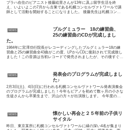
プラハ在住のピアニスト後藤絵里さんが13年に及ぶ留学生活を終
え、いよいよこの7月から古巣である札幌コンセルヴァトワールで講
師として活動を開始することになりました。 後藤先生は札幌コンセ
ルヴァトワール在学時より才能を発揮し、PTNAピアノコン...
ブルグミュラー 18の練習曲、
NEWS
25の練習曲のCDが完成しまし
た。
1984年に宮澤功行院長がレコーディングしたブルグミュラー18の練
習曲と25の練習曲全43曲がこの度、LPからCDに復刻されて完成致し
ました！この音源は当初レコードで発売されましたが、その後すぐに
CDの時代が到来し、耳にすることができなくな...
発表会のプログラムが完成しまし
NEWS
た♪
2月3日(土)、4日(日)に行われる札幌コンセルヴァトワール発表演奏会
のプログラムが完成しました！今年もピアノを初めて数ヶ月の小さな
生徒さんから卒業生まで、沢山の方々が出演致します。 今年度の発
表演奏会のプログラム表紙 院長からの挨拶文 ☆...
懐かしい再会と２５年前の子供リ
NEWS
サイタル
昨日、東京某所に札幌コンセルヴァトワールに縁の深い4名が集まり