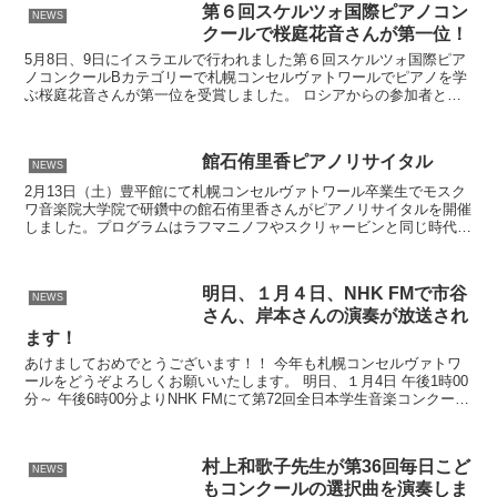
第６回スケルツォ国際ピアノコン
NEWS
クールで桜庭花音さんが第一位！
5月8日、9日にイスラエルで行われました第６回スケルツォ国際ピア
ノコンクールBカテゴリーで札幌コンセルヴァトワールでピアノを学
ぶ桜庭花音さんが第一位を受賞しました。 ロシアからの参加者と同
点での一位となりました。 桜庭さんは今回、動画での参...
館石侑里香ピアノリサイタル
NEWS
2月13日（土）豊平館にて札幌コンセルヴァトワール卒業生でモスク
ワ音楽院大学院で研鑽中の館石侑里香さんがピアノリサイタルを開催
しました。プログラムはラフマニノフやスクリャービンと同じ時代に
生まれたロシアの作曲家、グリエル、グラズノフ、メトネ...
明日、１月４日、NHK FMで市谷
NEWS
さん、岸本さんの演奏が放送され
ます！
あけましておめでとうございます！！ 今年も札幌コンセルヴァトワ
ールをどうぞよろしくお願いいたします。 明日、１月4日 午後1時00
分～ 午後6時00分よりNHK FMにて第72回全日本学生音楽コンクール
全国大会で上位入賞された皆さんの演奏が...
村上和歌子先生が第36回毎日こど
NEWS
もコンクールの選択曲を演奏しま