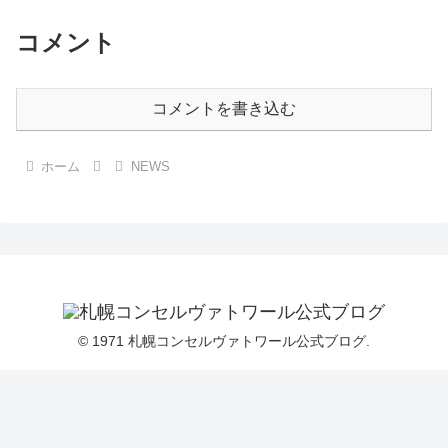
こでクイズです!この楽譜の形、何か分かりますか? 体調が悪化した
ショパンは、数々の名作を完成させたマヨルカ島を惜しくも1839年
コメント
2/12に最後の日を迎えました。 187年前の今日、ショパンがマヨルカ
島で最後の一日を過ごしたと思うと、とても感慨深く、今日の食卓を
味わいました。 ショパンは、どのような気持ちで、マヨルカ島を後
にしたのでしょうか?
コメントを書き込む
ホーム
NEWS
© 1971 札幌コンセルヴァトワール公式ブログ.