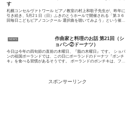
す
札幌コンセルヴァトワール ピアノ教室の村上和歌子先生が、昨年に
引き続き、5月2１日（日）ふきのとうホールで開催される「第３６
回毎日こどもピアノコンクール 選択曲を聴いてみよう」という催し
で、今年度の毎日こどもピアノコンクールの選択曲を演奏し...
作曲家と料理のお話 第21回（シ
NEWS
ョパン②ドーナツ）
今日は今年の四旬節の直前の木曜日、『脂の木曜日』です。 ショパ
ンの祖国ポーランドでは、この日にポーランドのドーナツ『ポンチ
キ』を食べる習慣があるそうです。 ポーランドのポンチキは、フィ
リングに、薔薇ジャムを詰め、表面をアイシングしたものが一般的だ
そうです。 ポンチキは中世ポーランド発祥で、17〜18世紀頃、現代
のような甘いドーナツ型として定着したようですので、ショパンの生
きていた時代には、既に脂の木曜日にポンチキを食べる習慣は根付い
スポンサーリンク
ていたように想像されます。 脂の木曜日は、カーニバルのクライマ
ックスの木曜日でもあります。 カーニバルの期間中、人々は食事や
舞踏会を楽しんで、華やかに過ごしますが、四旬節の初日、灰の水曜
日に街は静寂が訪れるようです。 パリからショパンが1847年2月17
日付け、友人のグジマウァに宛てた手紙には、「今日は聖灰水曜日
だ。おいでなさい。こんなさみしいカーニバルを過ごした罰だ。」と
いうような一文があるようです。 この年の復活祭までショパンはジ
ョルジュ•サンドと過ごしたようですが、その後、サンド一家はノア
ンに引きあげてしまいサンド宛ての手紙の文の端々に寂しさが滲んで
いるように思えます。 ショパンはノアンのサンドの館で過ごした期
間もあり、その頃、ショパンがワルシャワの家族へ宛てた近況等を伝