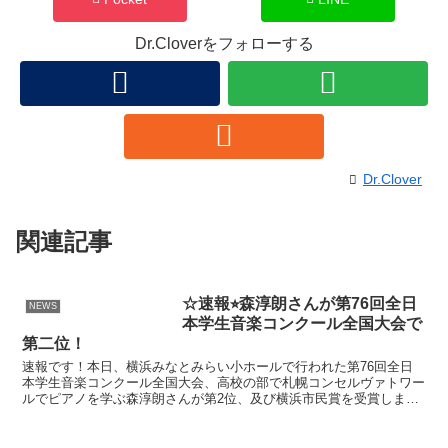
Dr.Cloverをフォローする
Dr.Clover
関連記事
☆速報⭐︎森淳朗さんが第76回全日
NEWS
本学生音楽コンクール全国大会で
第二位！
速報です！本日、横浜みなとみらい小ホールで行われた第76回全日
本学生音楽コンクール全国大会、高校の部で札幌コンセルヴァトワー
ルでピアノを学ぶ森淳朗さんが第2位、及び横浜市民賞を受賞しまし
た！ 森さんは小学生の時から副院長の山下聡先生と宮澤功...