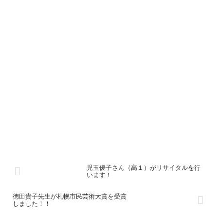
える手紙の中に、「サンド夫人がアレキサンドリア種というぶどうか
らジャムを作った。」という文があり、ショパンの父親からショパン
に宛てた手紙の中には、「ワルシャワの両親の家の庭にはぶどうの樹
が植えられている」と記載があるなど、ショパンにとって葡萄は馴染
み深いものの1つだったのではないかと思われます。 今日は、これら
のショパンにまつわるエピソード等に因んだ『脂の木曜日』のテーブ
ルコーディネートをしてみました！ 写真の手前が、ショパンもきっ
と食べていたと思われる今日の主役のポンチキと 脂の木曜日によく
食べられるとされる、ポーランドのソーセージのキエルバサをイメー
ジして、付け合わせには、ポーランドでも古くから保存食としても親
しまれてきた伝統料理ザワークラウトです。 ザワークラウトは、
元々はキャベツの塩漬けを発酵させ、酸味があるものだったようです
が、今回は現代風にレモン汁で酸味を加え、ハーブの宝庫、西洋を演
出するディルを混ぜ合わせることで爽やかさがグレードアップし、何
故かマヨルカ島の春を感じさせてくれました。 グラスに入ってるの
は、アレキサンドリア100%のジュースです。 今回の写真のポンチキ
は『ポンチキヤ』というお店で購入しました。ポンチキヤさんのポン
チキは、ボリュームがあってドーナツだけれども、とても軽くてフワ
フワで食べやすかったです。口の中に薔薇の香りが広がって、少し甘
酸っぱくて上品な味がしました。とても美味しかったです。 ザワー
クラウトは手作りです。 今回はディスプレイにもこだわり、背景
児玉優子さん（高１）がリサイタルを行
は、ショパンがサンド一家と共に滞在したマヨルカ等のヴァルデモッ
います！
サのカルトゥハ修道院の石壁です。 マヨルカ島では、自然が美し
く、薔薇の花が咲き誇っていたり、オリーブやオレンジやシトロン
（フランス語でレモン）等々、ショパンは、常春の国だと表現してい
徳田貴子先生が札幌市民芸術大賞を受賞
ます。 ここでショパンは有名な『雨だれ』、『バラード2番』を完成
しました！！
させました。 楽譜は、『雨だれ』のショパンの自筆譜を貼ってあり
ます。下の方には、ショパンが書き直した痕跡も残っています。 こ