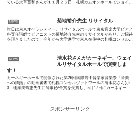
ている永草寛和さんが１１月２６日 札幌カムオンホールでジョイン
トリサイタルを行います。 アマチュアとはいえ、若いころ...
菊地裕介先生 リサイタル
NEWS
昨日は東京オペラシティー、リサイタルホールで東京音楽大学ピアノ
科専任講師でピアニストの菊地裕介先生のリサイタルがあり、ご招待
を頂きましたので、今年から大学進学で東京在住中の札幌コンセルヴ
ァトワールの生徒さん達をお誘いして出かけてきました。 ...
清水花さんがカーネギー、ウェイ
NEWS
ルリサイタルホールで演奏しま
す！
カーネギーホールで開催された第26回国際若手音楽家音楽祭「音楽
への情熱」の動画審査で札幌コンセルヴァトワールの清水花さん(小
3、棚瀬美鶴恵先生に師事)が金賞を受賞し、5月17日にカーネギーホ
ール内にあるウェイルリサイタルホールで受賞曲のダカ...
スポンサーリンク