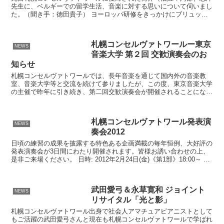
先生に、ベルギーでの留学生活、音楽に対する思いについて伺いまし
た。（聞き手：徳田貴子） ヨーロッパ研修をきっかけにブリュッセ
ル王立音楽院へ 徳田 先生は６年間ベルギーに留学されて...
札幌コンセルヴァトワールー東京
NEWS
音楽大学 第２回 交歓演奏会のお
知らせ
札幌コンセルヴァトワールでは、長年音楽を通じて国内外の音楽教
室、音楽大学等と交流を続けて参りましたが、この度、東京音楽大学
の主催で昨年に引き続き、第二回交歓演奏会が開催されることになり
ました。 札幌コンセルヴァトワールからは4名の生徒が出演...
札幌コンセルヴァトワール発表演
NEWS
奏会2012
日頃の練習の成果を披露する特色ある企画満載の毎年恒例、大好評の
発表演奏会が3日間にわたり開催されます。皆様お誘い合わせの上、
是非ご来場ください。 日時: 2012年2月24日(金)《第1部》18:00～ 25
日(土)・26日(日)《第1部》...
武田愛弓＆永草寛和 ジョイント
NEWS
リサイタル「光と影」
札幌コンセルヴァトワール出身で社会人アマチュアピアニストとして
もご活躍の武田愛弓さんと現在も札幌コンセルヴァトワールで学ばれ