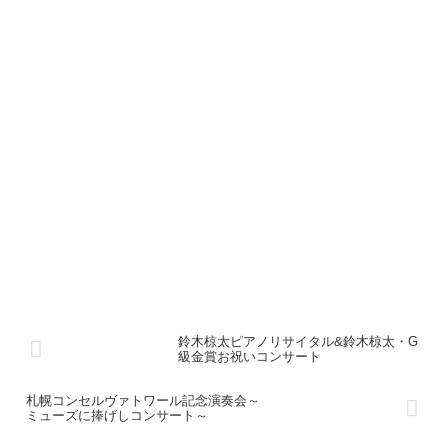
鈴木椋太ピアノリサイタル&鈴木椋太・G
級金賞お祝いコンサート
札幌コンセルヴァトワール記念演奏会～
ミューズに捧げしコンサート～