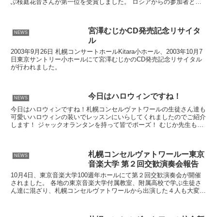
ぶ桜庭花音さんが第一位を受賞しました。 ロシアからの参加者と同
点での一位となりました。 桜庭さんは今回、動画での参...
宮澤むじかCD発売記念リサイタ
NEWS
ル
2003年9月26日 札幌コンサートホールKitara小ホール、2003年10月7
日東京サントリー小ホールにて宮澤むじかのCD発売記念リサイタル
が行われました。
今日はハロウィンですね！
NEWS
今日はハロウィンですね！札幌コンセルヴァトワールの生徒さん達も
可愛いハロウィンの装いでレッスンにいらしてくれましたのでご紹介
します！ ジャックオランタンを持って皆でポーズ！ むじか先生も先
日、ハロウィンの装いで最年少の生徒さんにレッスンしま...
札幌コンセルヴァトワールー東京
NEWS
音楽大学 第２回交歓演奏会報告
10月4日、東京音楽大学100週年ホールにて第２回交歓演奏会が開催
されました。 各地の東京音楽大学付属教室、附属高校で学ぶ生徒さ
ん達に混ざり、札幌コンセルヴァトワールから出演した４人も大変立
派な演奏を聞かせてくれました。 このような機会を与...