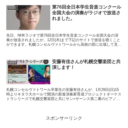
第76回全日本学生音楽コンクール
NEWS
全国大会の演奏がラジオで放送さ
れました。
先日、NHKラジオで第76回全日本学生音楽コンクール全国大会の演
奏が放送されましたが、12日(木)まで下記のサイトで放送を聴くこと
ができます。札幌コンセルヴァトワールから高校の部に出場して見
事、第二位と横浜市民賞を受賞した森淳朗さんの演奏も...
安藤有佳さんが札幌交響楽団と共
NEWS
演します！
札幌コンセルヴァトワール卒業生の安藤有佳さんが、1月29日(日)15
時よりキタラ大ホールで開演の新進演奏家育成プロジェクトオーケス
トラシリーズで札幌交響楽団と共にサン=サーンス第二番のピアノ協
奏曲を演奏致します。 安藤有佳さんは幼い頃から棚...
スポンサーリンク