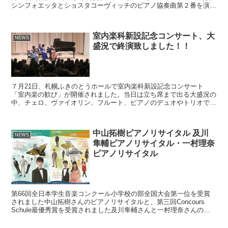
シンフォエッタとショスタコーヴィッチのピアノ協奏曲第２番を演奏
致します。 指揮は前回、ショスタコーヴィッチの協...
室内楽科新設記念コンサート、大
NEWS
盛況で終演致しました！！
７月21日、札幌ふきのとうホールで室内楽科新設記念コンサート
「室内楽の歓び」が開催されました。当日は立ち席まで出る大盛況の
中、チェロ、ヴァイオリン、フルート、ピアノのデュオやトリオで室
内楽の名曲の数々をお楽しみ頂きました。当日の様子をお写真...
中山拓樹ピアノリサイタル 及川
NEWS
隼輔ピアノリサイタル・一村理奈
ピアノリサイタル
第66回全日本学生音楽コンクール小学校の部全国大会第一位を受賞
されました中山拓樹さんのピアノリサイタルと、第三回Concours
Schule最優秀賞を受賞されました及川隼輔さんと一村理奈さんのピ
アノリサイタルが開催されます。各コンクールで...