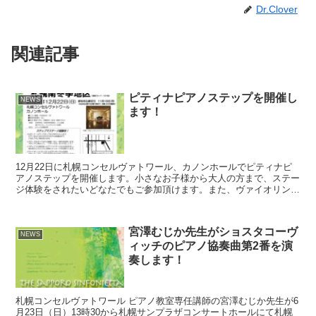
Dr.Clover
関連記事
ピティナピアノステップを開催し
NEWS
ます！
12月22日に札幌コンセルヴァトワール、カノンホールでピティナピ
アノステップを開催します。小さなお子様から大人の方まで、ステー
ジ体験をされたいどなたでもご参加頂けます。また、ヴァイオリンや
チェロ、フルートなどのアンサンブルでもご参加頂けます...
宮澤むじか先生がショスタコーヴ
NEWS
ィッチのピアノ協奏曲第2番を演
奏します！
札幌コンセルヴァトワール ピアノ教室専任講師の宮澤むじか先生が6
月23日（日）13時30から札幌サンプラザコンサートホールにて札幌