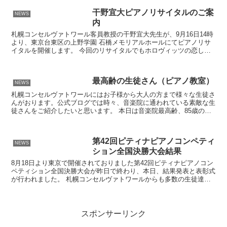
干野宜大ピアノリサイタルのご案
NEWS
内
札幌コンセルヴァトワール客員教授の干野宜大先生が、9月16日14時
より、東京台東区の上野学園 石橋メモリアルホールにてピアノリサ
イタルを開催します。 今回のリサイタルでもホロヴィッツの恋した
ピアノ「ヴィンテージNYスタインウェイCD75」を...
最高齢の生徒さん（ピアノ教室）
NEWS
札幌コンセルヴァトワールにはお子様から大人の方まで様々な生徒さ
んがおります。公式ブログでは時々、音楽院に通われている素敵な生
徒さんをご紹介したいと思います。 本日は音楽院最高齢、85歳の河
野健市さんをご紹介させて頂きます。 河野さんは小野真...
第42回ピティナピアノコンペティ
NEWS
ション全国決勝大会結果
8月18日より東京で開催されておりました第42回ピティナピアノコン
ペティション全国決勝大会が昨日で終わり、本日、結果発表と表彰式
が行われました。 札幌コンセルヴァトワールからも多数の生徒達が
出場し、今年はC級、D級、連弾初級C、グランミュー...
スポンサーリンク