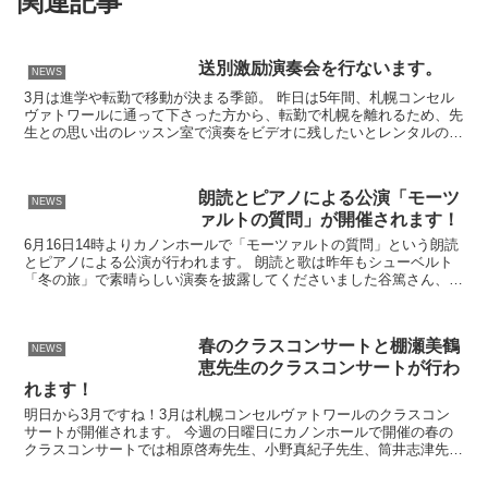
関連記事
送別激励演奏会を行ないます。
NEWS
3月は進学や転勤で移動が決まる季節。 昨日は5年間、札幌コンセル
ヴァトワールに通って下さった方から、転勤で札幌を離れるため、先
生との思い出のレッスン室で演奏をビデオに残したいとレンタルのお
申し出がありました。 先生とのレッスンの思い出が詰ま...
朗読とピアノによる公演「モーツ
NEWS
ァルトの質問」が開催されます！
6月16日14時よりカノンホールで「モーツァルトの質問」という朗読
とピアノによる公演が行われます。 朗読と歌は昨年もシューベルト
「冬の旅」で素晴らしい演奏を披露してくださいました谷篤さん、ピ
アノは札幌コンセルヴァトワール出身の揚原祥子さんで...
春のクラスコンサートと棚瀬美鶴
NEWS
恵先生のクラスコンサートが行わ
れます！
明日から3月ですね！3月は札幌コンセルヴァトワールのクラスコン
サートが開催されます。 今週の日曜日にカノンホールで開催の春の
クラスコンサートでは相原啓寿先生、小野真紀子先生、筒井志津先
生、鈴木椋太先生、田中英純先生、丸山奈津視先生のクラスに...