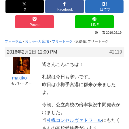
X
Facebook
はてブ
Pocket
LINE
2016.02.19
フォーラム
›
おしゃべり広場
›
フリートーク
›
返信先: フリートーク
2016年2月2日 12:00 PM
#2119
皆さんこんにちは！
札幌は今日も寒いです。
makiko
モデレーター
昨日は小樽手宮港に群来が来ました
よ。
今朝、公立高校の倍率状況中間発表が
出ました。
当
札幌コンセルヴァトワール
にもたく
さんの高校受験者がいます。