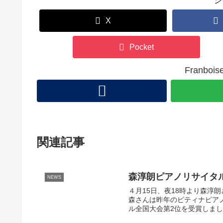
シ
X
Pocket
Franb
関連記事
森淳朗ピアノリサイタ
NEWS
４月15日、夜18時より森淳
森さんは昨年のピティナピア
ル全国大会第2位を受賞しまし