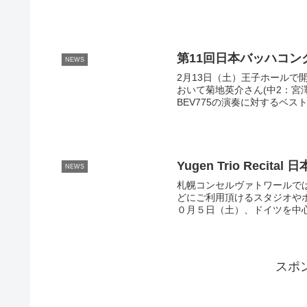
第11回日本バッハコ
NEWS
2月13日（土）王子ホールで
おいて菊地英介さん(中2：宮
BEV775の演奏に対するベス
Yugen Trio Recit
NEWS
札幌コンセルヴァトワールで
どにご利用頂けるスタジオや
０月５日（土）、ドイツを中心に活
スポ