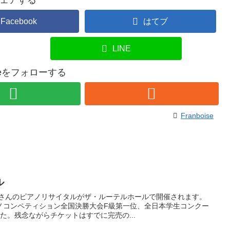
ェアする
Facebook
はてブ
LINE
oiseをフォローする
Franboise
ル
朗さんのピアノリサイタルがザ・ルーテルホールで開催されます。
ノコンペティション全国決勝大会F級第一位、全日本学生コンクー
た。残念ながらチケットはすでに完売の...