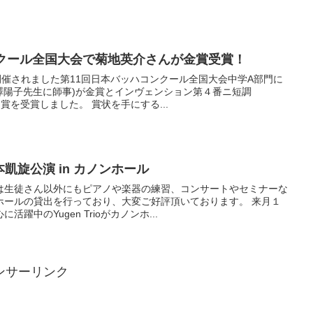
ンクール全国大会で菊地英介さんが金賞受賞！
開催されました第11回日本バッハコンクール全国大会中学A部門に
澤陽子先生に師事)が金賞とインヴェンション第４番ニ短調
ト賞を受賞しました。 賞状を手にする...
al 日本凱旋公演 in カノンホール
は生徒さん以外にもピアノや楽器の練習、コンサートやセミナーな
ホールの貸出を行っており、大変ご好評頂いております。 来月１
躍中のYugen Trioがカノンホ...
ンサーリンク