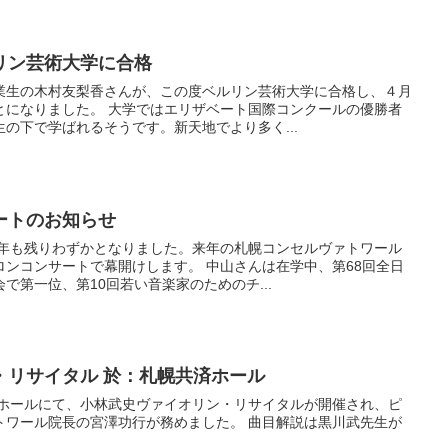
リン芸術大学に合格
業生の木村友梨香さんが、この度ベルリン芸術大学に合格し、４月
とになりました。 大学ではエリザベート国際コンクールの優勝者
の下で学ばれるそうです。新天地でより多く...
ートのお知らせ
今年も残りわずかとなりました。来年の札幌コンセルヴァトワール
ンコンサートで幕開けします。 中山さんは在学中、第68回全日
で第一位、第10回若い音楽家のためのチ...
・リサイタル 於：札幌共済ホール
幌共済ホールにて、小林武史ヴァイオリン・リサイタルが開催され、ピ
トワール院長の宮澤功行が務めました。 曲目解説は黒川武先生が