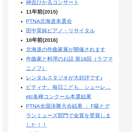
神吉ひかるコンサート
11年前(2015)
PTNA北海道本選会
田中英純ピアノ・リサイタル
10年前(2016)
北海道の作曲家展が開催されます
作曲家と料理のお話 第18回（ラフマ
ニノフ）
レンタルスタジオが大好評です♪
ピティナ、毎日こども、シューレ…
etc各種コンクール本選結果
PTNA全国決勝大会結果 ： F級とグ
ランミューズ部門で金賞を受賞しま
した！！