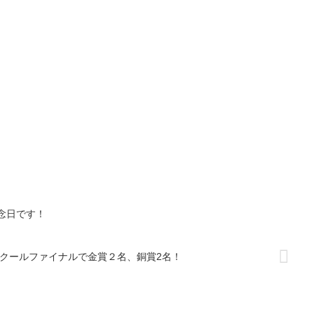
記念日です！
クールファイナルで金賞２名、銅賞2名！