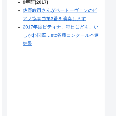
9年前(2017)
佐野峻司さんがベートーヴェンのピ
アノ協奏曲第3番を演奏します
2017年度ピティナ、毎日こども、い
しかわ国際…etc各種コンクール本選
結果