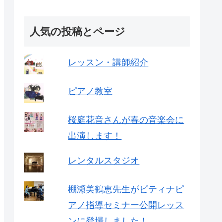
人気の投稿とページ
レッスン・講師紹介
ピアノ教室
桜庭花音さんが春の音楽会に
出演します！
レンタルスタジオ
棚瀬美鶴恵先生がピティナピ
アノ指導セミナー公開レッス
ンに登場しました！