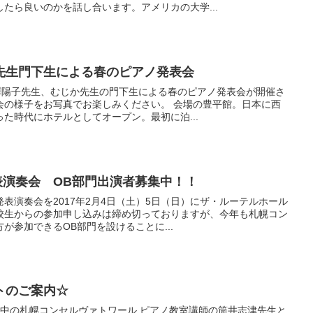
たら良いのかを話し合います。アメリカの大学...
先生門下生による春のピアノ発表会
宮澤陽子先生、むじか先生の門下生による春のピアノ発表会が開催さ
会の様子をお写真でお楽しみください。 会場の豊平館。日本に西
た時代にホテルとしてオープン。最初に泊...
発表演奏会 OB部門出演者募集中！！
表演奏会を2017年2月4日（土）5日（日）にザ・ルーテルホール
校生からの参加申し込みは締め切っておりますが、今年も札幌コン
が参加できるOB部門を設けることに...
トのご案内☆
活動中の札幌コンセルヴァトワール ピアノ教室講師の筒井志津先生と