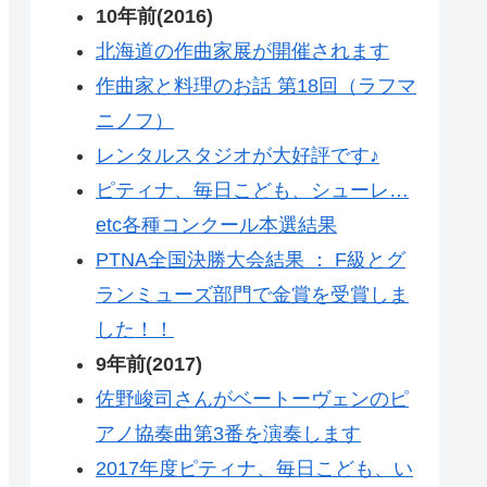
10年前(2016)
北海道の作曲家展が開催されます
作曲家と料理のお話 第18回（ラフマ
ニノフ）
レンタルスタジオが大好評です♪
ピティナ、毎日こども、シューレ…
etc各種コンクール本選結果
PTNA全国決勝大会結果 ： F級とグ
ランミューズ部門で金賞を受賞しま
した！！
9年前(2017)
佐野峻司さんがベートーヴェンのピ
アノ協奏曲第3番を演奏します
2017年度ピティナ、毎日こども、い