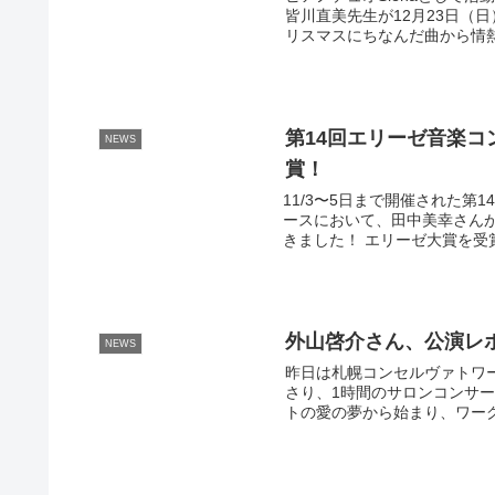
皆川直美先生が12月23日（
リスマスにちなんだ曲から情熱
第14回エリーゼ音楽
NEWS
賞！
11/3〜5日まで開催された
ースにおいて、田中美幸さん
きました！ エリーゼ大賞を受
外山啓介さん、公演レ
NEWS
昨日は札幌コンセルヴァトワ
さり、1時間のサロンコンサー
トの愛の夢から始まり、ワーグ