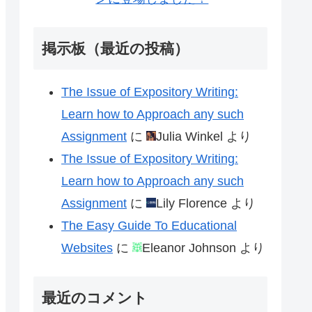
掲示板（最近の投稿）
The Issue of Expository Writing:
Learn how to Approach any such
Assignment
に
Julia Winkel
より
The Issue of Expository Writing:
Learn how to Approach any such
Assignment
に
Lily Florence
より
The Easy Guide To Educational
Websites
に
Eleanor Johnson
より
最近のコメント