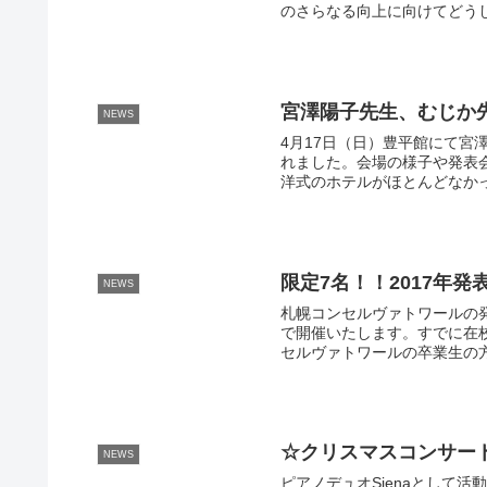
のさらなる向上に向けてどうし
宮澤陽子先生、むじか
NEWS
4月17日（日）豊平館にて
れました。会場の様子や発表
洋式のホテルがほとんどなかっ
限定7名！！2017年
NEWS
札幌コンセルヴァトワールの発
で開催いたします。すでに在
セルヴァトワールの卒業生の方
☆クリスマスコンサー
NEWS
ピアノデュオSienaとして