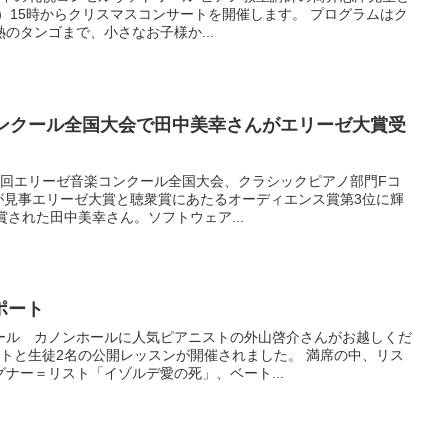
日）15時からクリスマスコンサートを開催します。 プログラムはク
のタンゴまで、小さなお子様か...
コンクール全国大会で田中美幸さんがエリーゼ大賞受
第14回エリーゼ音楽コンクール全国大会、クラシックピアノ部門Fコ
が見事エリーゼ大賞と聴衆賞にあたるオーディエンス賞第3位に輝
賞された田中美幸さん。ソフトウェア...
ポート
ール カノンホールに人気ピアニストの外山啓介さんがお越しくだ
トと生徒2名の公開レッスンが開催されました。 満席の中、リス
ナー＝リスト「イゾルデ愛の死」、ベート...