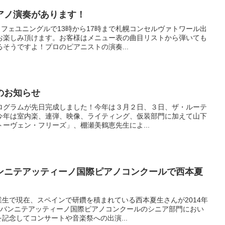
アノ演奏があります！
カフェユニングルで13時から17時まで札幌コンセルヴァトワール出
お楽しみ頂けます。お客様はメニュー表の曲目リストから弾いても
そうですよ！プロのピアニストの演奏...
のお知らせ
ログラムが先日完成しました！今年は３月２日、３日、ザ・ルーテ
今年は室内楽、連弾、映像、ライティング、仮装部門に加えて山下
ーヴェン・フリーズ」、棚瀬美鶴恵先生によ...
ンニテアッティーノ国際ピアノコンクールで西本夏
生で現在、スペインで研鑽を積まれている西本夏生さんが2014年
ョバンニテアッティーノ国際ピアノコンクールのシニア部門におい
記念してコンサートや音楽祭への出演...