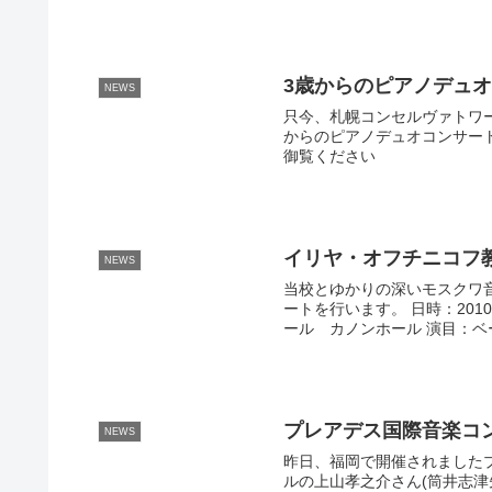
3歳からのピアノデュ
NEWS
只今、札幌コンセルヴァトワ
からのピアノデュオコンサー
御覧ください
イリヤ・オフチニコフ
NEWS
当校とゆかりの深いモスクワ
ートを行います。 日時：2010
ール カノンホール 演目：ベー
プレアデス国際音楽コ
NEWS
昨日、福岡で開催されました
ルの上山孝之介さん(筒井志津