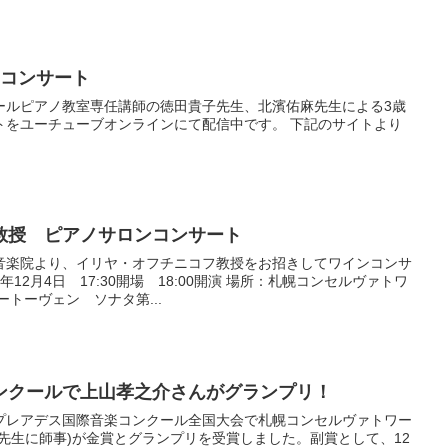
オコンサート
ールピアノ教室専任講師の徳田貴子先生、北濱佑麻先生による3歳
トをユーチューブオンラインにて配信中です。 下記のサイトより
教授 ピアノサロンコンサート
音楽院より、イリヤ・オフチニコフ教授をお招きしてワインコンサ
年12月4日 17:30開場 18:00開演 場所：札幌コンセルヴァトワ
トーヴェン ソナタ第...
ンクールで上山孝之介さんがグランプリ！
プレアデス国際音楽コンクール全国大会で札幌コンセルヴァトワー
先生に師事)が金賞とグランプリを受賞しました。副賞として、12