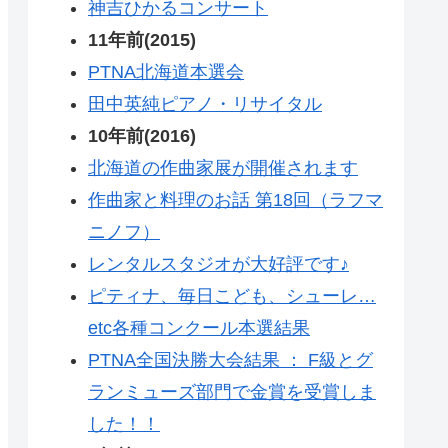
神吉ひかるコンサート
11年前(2015)
PTNA北海道本選会
田中英純ピアノ・リサイタル
10年前(2016)
北海道の作曲家展が開催されます
作曲家と料理のお話 第18回（ラフマ
ニノフ）
レンタルスタジオが大好評です♪
ピティナ、毎日こども、シューレ…
etc各種コンクール本選結果
PTNA全国決勝大会結果 ： F級とグ
ランミューズ部門で金賞を受賞しま
した！！