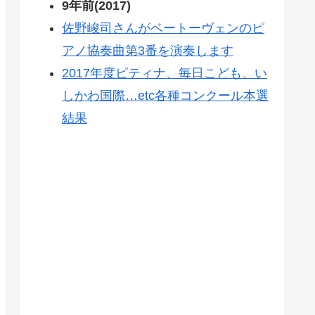
9年前(2017)
佐野峻司さんがベートーヴェンのピ
アノ協奏曲第3番を演奏します
2017年度ピティナ、毎日こども、い
しかわ国際…etc各種コンクール本選
結果