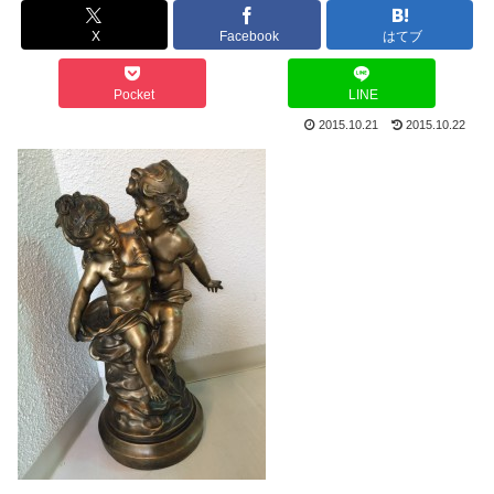
X
Facebook
はてブ
Pocket
LINE
2015.10.21
2015.10.22