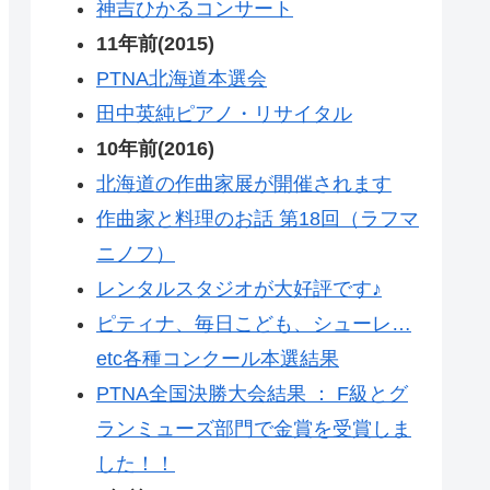
神吉ひかるコンサート
11年前(2015)
PTNA北海道本選会
田中英純ピアノ・リサイタル
10年前(2016)
北海道の作曲家展が開催されます
作曲家と料理のお話 第18回（ラフマ
ニノフ）
レンタルスタジオが大好評です♪
ピティナ、毎日こども、シューレ…
etc各種コンクール本選結果
PTNA全国決勝大会結果 ： F級とグ
ランミューズ部門で金賞を受賞しま
した！！