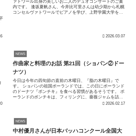
ァトワール出身の美しいお二人のデュオコンサートのご案
内です。 逢坂夏帆さん、今井比可里さんは幼少期から札幌
コンセルヴァトワールでピアノを学び、上野学園大学を卒
、
業されました。大学在学中にDu...
平
フ
に
16
2026.03.07
NEWS
作曲家と料理のお話 第21回（ショパン②ドー
ナツ）
今日は今年の四旬節の直前の木曜日、『脂の木曜日』で
リ
す。 ショパンの祖国ポーランドでは、この日にポーランド
の
のドーナツ『ポンチキ』を食べる習慣があるそうです。 ポ
ーランドのポンチキは、フィリングに、薔薇ジャムを詰
め、表面をアイシングしたものが一般的だそうです。 ポン
20
2026.02.17
チキは中世ポーランド発祥で、17〜18世紀頃、現代のよう
な甘いドーナツ型として定着したようですので、ショパン
の生きていた時代には、既に脂の木曜日にポンチキを食べ
NEWS
る習慣は根付いていたように想像されます。 脂の木曜日
は、カーニバルのクライマックスの木曜日でもあります。
中村優月さんが日本バッハコンクール全国大
カーニバルの期間中、人々は食事や舞踏会を楽しんで、華