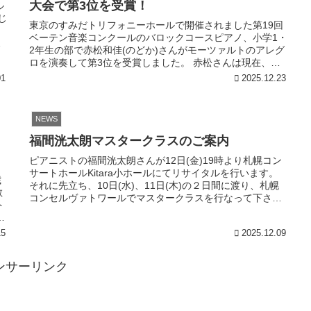
大会で第3位を受賞！
ル
酸味を加え、ハーブの宝庫、西洋を演出するディルを混ぜ
じ
合わせることで爽やかさがグレードアップし、何故かマヨ
東京のすみだトリフォニーホールで開催されました第19回
し
ルカ島の春を感じさせてくれました。 グラスに入ってるの
ベーテン音楽コンクールのバロックコースピアノ、小学1・
さ
は、アレキサンドリア100%のジュースです。 今回の写真
2年生の部で赤松和佳(のどか)さんがモーツァルトのアレグ
のポンチキは『ポンチキヤ』というお店で購入しました。
ロを演奏して第3位を受賞しました。 赤松さんは現在、札
ポンチキヤさんのポンチキは、ボリュームがあってドーナ
幌コンセルヴァトワール...
01
2025.12.23
ツだけれども、とても軽くてフワフワで食べやすかったで
す。口の中に薔薇の香りが広がって、少し甘酸っぱくて上
品な味がしました。とても美味しかったです。 ザワークラ
NEWS
ウトは手作りです。 今回はディスプレイにもこだわり、背
景は、ショパンがサンド一家と共に滞在したマヨルカ等の
福間洸太朗マスタークラスのご案内
ヴァルデモッサのカルトゥハ修道院の石壁です。 マヨルカ
ピアニストの福間洸太朗さんが12日(金)19時より札幌コン
島では、自然が美しく、薔薇の花が咲き誇っていたり、オ
サートホールKitara小ホールにてリサイタルを行います。
リーブやオレンジやシトロン（フランス語でレモン）
歳
それに先立ち、10日(水)、11日(木)の２日間に渡り、札幌
等々、ショパンは、常春の国だと表現しています。 ここで
教
コンセルヴァトワールでマスタークラスを行なって下さる
ショパンは有名な『雨だれ』、『バラード2番』を完成させ
ト
ことになり...
ました。 楽譜は、『雨だれ』のショパンの自筆譜を貼って
中
あります。下の方には、ショパンが書き直した痕跡も残っ
15
2025.12.09
ています。 ここでクイズです!この楽譜の形、何か分かりま
すか? 体調が悪化したショパンは、数々の名作を完成させ
たマヨルカ島を惜しくも1839年2/12に最後の日を迎えまし
ンサーリンク
た。 187年前の今日、ショパンがマヨルカ島で最後の一日
を過ごしたと思うと、とても感慨深く、今日の食卓を味わ
いました。 ショパンは、どのような気持ちで、マヨルカ島