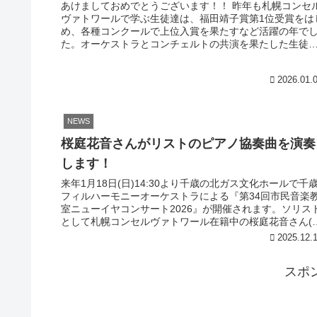
あけましておめでとうございます！！ 昨年も札幌コンセ
ヴァトワールで学ぶ生徒達は、福田靖子賞第1位受賞をは
め、各種コンクールで上位入賞を果たすなど活躍の年で
た。オーケストラとコンチェルトの共演を果たした生徒
んも数名おりました。また、ロ...
2026.01.
NEWS
桜庭花音さんがリストのピアノ協奏曲を演奏
します！
来年1月18日(日)14:30より千歳の北ガス文化ホールで千
フィルハーモニーオーケストラによる『第34回市民音楽
室ニューイヤコンサート2026』が開催されます。ソリス
として札幌コンセルヴァトワール在籍中の桜庭花音さん(
3)がリストの...
2025.12.
スポ