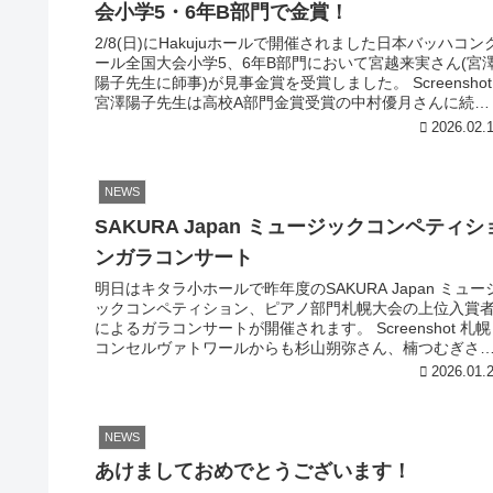
会小学5・6年B部門で金賞！
2/8(日)にHakujuホールで開催されました日本バッハコン
ール全国大会小学5、6年B部門において宮越来実さん(宮
陽子先生に師事)が見事金賞を受賞しました。 Screenshot
宮澤陽子先生は高校A部門金賞受賞の中村優月さんに続く
2...
2026.02.
NEWS
SAKURA Japan ミュージックコンペティシ
ンガラコンサート
明日はキタラ小ホールで昨年度のSAKURA Japan ミュー
ックコンペティション、ピアノ部門札幌大会の上位入賞
によるガラコンサートが開催されます。 Screenshot 札幌
コンセルヴァトワールからも杉山朔弥さん、楠つむぎさ
ん、佐藤花...
2026.01.
NEWS
あけましておめでとうございます！