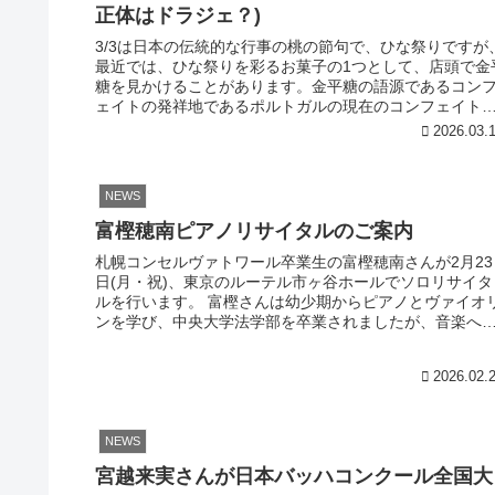
正体はドラジェ？)
3/3は日本の伝統的な行事の桃の節句で、ひな祭りですが
最近では、ひな祭りを彩るお菓子の1つとして、店頭で金
糖を見かけることがあります。金平糖の語源であるコン
ェイトの発祥地であるポルトガルの現在のコンフェイト
見た目が近い商品をひな祭り...
2026.03.
NEWS
富樫穂南ピアノリサイタルのご案内
札幌コンセルヴァトワール卒業生の富樫穂南さんが2月23
日(月・祝)、東京のルーテル市ヶ谷ホールでソロリサイタ
ルを行います。 富樫さんは幼少期からピアノとヴァイオ
ンを学び、中央大学法学部を卒業されましたが、音楽へ
情熱も途絶えることなく、中...
2026.02.
NEWS
宮越来実さんが日本バッハコンクール全国大