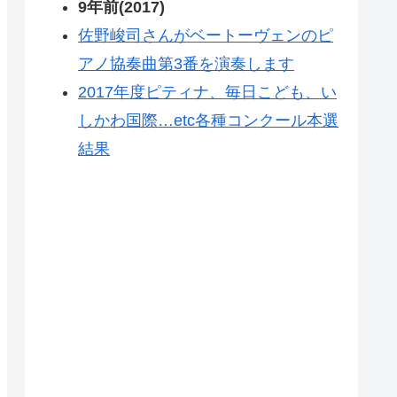
9年前(2017)
佐野峻司さんがベートーヴェンのピ
アノ協奏曲第3番を演奏します
2017年度ピティナ、毎日こども、い
しかわ国際…etc各種コンクール本選
結果