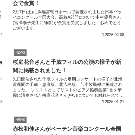
会で金賞！
やかに過ごしますが、四旬節の初日、灰の水曜日に街は静
寂が訪れるようです。 パリからショパンが1847年2月17日
ク
2月7日(土)に浜離宮朝日ホールで開催されました日本バッ
付け、友人のグジマウァに宛てた手紙には、「今日は聖灰
澤
ハコンクール全国大会、高校A部門において中村優月さん
水曜日だ。おいでなさい。こんなさみしいカーニバルを過
(宮澤陽子先生に師事)が金賞を受賞しました！おめでとう
ごした罰だ。」というような一文があるようです。 この年
ございます。
の復活祭までショパンはジョルジュ•サンドと過ごしたよう
12
2026.02.08
ですが、その後、サンド一家はノアンに引きあげてしまい
サンド宛ての手紙の文の端々に寂しさが滲んでいるように
思えます。 ショパンはノアンのサンドの館で過ごした期間
NEWS
もあり、その頃、ショパンがワルシャワの家族へ宛てた近
況等を伝える手紙の中に、「サンド夫人がアレキサンドリ
ョ
桜庭花音さんと千歳フィルの公演の様子が新
ア種というぶどうからジャムを作った。」という文があ
り、ショパンの父親からショパンに宛てた手紙の中には、
聞に掲載されました！
「ワルシャワの両親の家の庭にはぶどうの樹が植えられて
ジ
先日開催された千歳フィルの定期コンサートの様子が北海
いる」と記載があるなど、ショパンにとって葡萄は馴染み
者
道新聞の千歳・恵庭版、北広島版、苫小牧民報に掲載され
深いものの1つだったのではないかと思われます。 今日
ました。 ソリストとしてリストのピアノ協奏曲第1番を華
は、これらのショパンにまつわるエピソード等に因んだ
麗に演奏された桜庭花音さん(中3)についても触れられてい
『脂の木曜日』のテーブルコーディネートをしてみまし
ますのでご覧ください。
た！ 写真の手前が、ショパンもきっと食べていたと思われ
23
2026.01.21
る今日の主役のポンチキと 脂の木曜日によく食べられると
される、ポーランドのソーセージのキエルバサをイメージ
して、付け合わせには、ポーランドでも古くから保存食と
NEWS
しても親しまれてきた伝統料理ザワークラウトです。 ザワ
赤松和佳さんがベーテン音楽コンクール全国
ークラウトは、元々はキャベツの塩漬けを発酵させ、酸味
があるものだったようですが、今回は現代風にレモン汁で