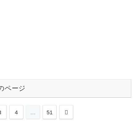
を後にしたのでしょうか?
のページ
次
3
4
…
51
へ