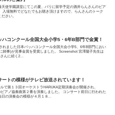
0より藤天使学園講堂にてこの夏、パリに留学予定の酒井らんさんのピア
。 入場無料でどなたでもお聴き頂けますので、らんさんのトーク
ください。
ッハコンクール全国大会小学5・6年B部門で金賞！
ルで開催されました日本バッハコンクール全国大会小学5、6年B部門におい
師事)が見事金賞を受賞しました。 Screenshot 宮澤陽子先生は
んに続く2...
サートの模様がテレビ放送されています！
ホールで第１３回オーケストラHARUKA定期演奏会が開催され、
ンスのピアノ協奏曲第２番を演奏しました。 コンサート前日に行われた
日の演奏会の模様が４月１８...