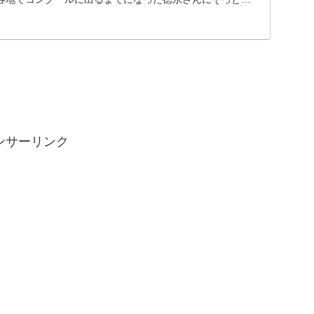
師でもある妻の千恵子さん。義昭さんをピアノに駆り立て
そして妻...
ンサーリンク