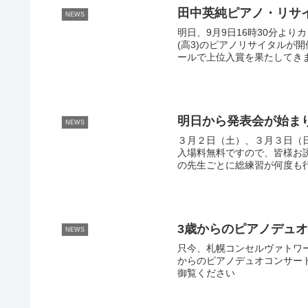
田中英純ピアノ・リサ
NEWS
明日、9月9日16時30分よ
(高3)のピアノリサイタルが
ールで上位入賞を果たしてきま
明日から発表会が始ま
NEWS
３月２日（土）、３月３日（
入場料無料ですので、皆様お
の先生ごとに総練習が何度も行
3歳からのピアノデュ
NEWS
只今、札幌コンセルヴァトワ
からのピアノデュオコンサー
御覧ください