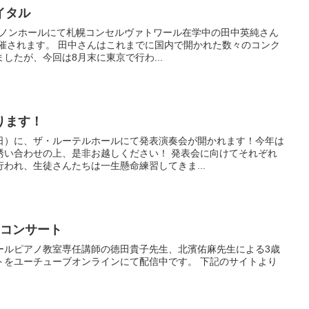
イタル
りカノンホールにて札幌コンセルヴァトワール在学中の田中英純さん
開催されます。 田中さんはこれまでに国内で開かれた数々のコンク
したが、今回は8月末に東京で行わ...
ります！
日）に、ザ・ルーテルホールにて発表演奏会が開かれます！今年は
誘い合わせの上、是非お越しください！ 発表会に向けてそれぞれ
われ、生徒さんたちは一生懸命練習してきま...
オコンサート
ールピアノ教室専任講師の徳田貴子先生、北濱佑麻先生による3歳
トをユーチューブオンラインにて配信中です。 下記のサイトより