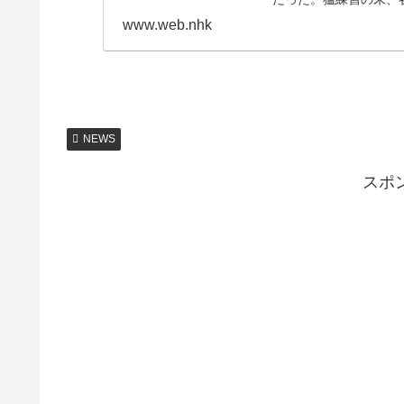
き添うのは、ピアノ講
www.web.nhk
たものは何だったのか。
NEWS
スポ