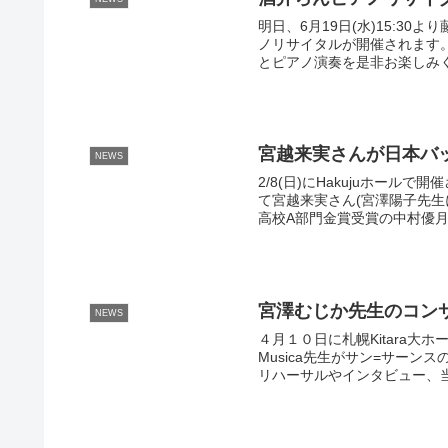
明日、6月19日(水)15:3
ノリサイタルが開催されます
とピアノ演奏を是非お楽しみ
宮越来実さんが日本バ
NEWS
2/8(日)にHakujuホー
て宮越来実さん(宮澤陽子先生に
高校A部門金賞受賞の中村優月さ
宮澤むじか先生のコン
NEWS
４月１０日に札幌Kitara大
Musica先生がサン=サー
リハーサルやインタビュー、当