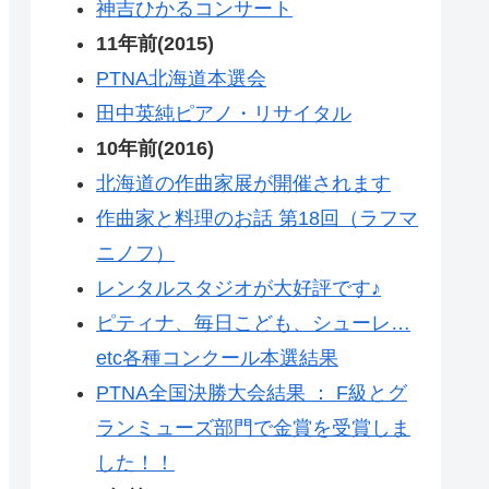
神吉ひかるコンサート
11年前(2015)
PTNA北海道本選会
田中英純ピアノ・リサイタル
10年前(2016)
北海道の作曲家展が開催されます
作曲家と料理のお話 第18回（ラフマ
ニノフ）
レンタルスタジオが大好評です♪
ピティナ、毎日こども、シューレ…
etc各種コンクール本選結果
PTNA全国決勝大会結果 ： F級とグ
ランミューズ部門で金賞を受賞しま
した！！