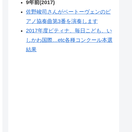
9年前(2017)
佐野峻司さんがベートーヴェンのピ
アノ協奏曲第3番を演奏します
2017年度ピティナ、毎日こども、い
しかわ国際…etc各種コンクール本選
結果