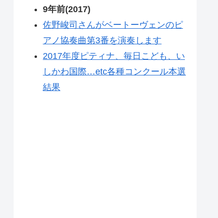
9年前(2017)
佐野峻司さんがベートーヴェンのピ
アノ協奏曲第3番を演奏します
2017年度ピティナ、毎日こども、い
しかわ国際…etc各種コンクール本選
結果