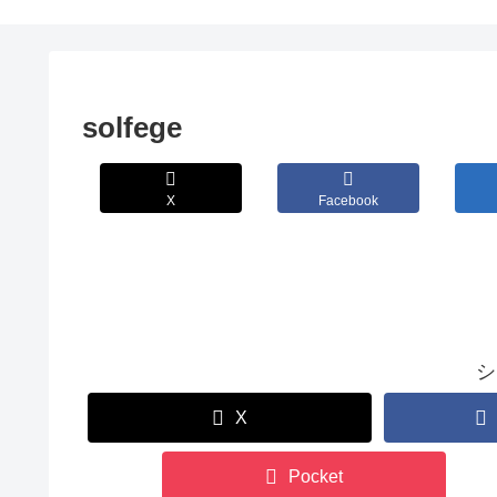
solfege
X
Facebook
シ
X
Pocket