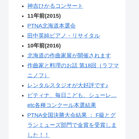
神吉ひかるコンサート
11年前(2015)
PTNA北海道本選会
田中英純ピアノ・リサイタル
10年前(2016)
北海道の作曲家展が開催されます
作曲家と料理のお話 第18回（ラフマ
ニノフ）
レンタルスタジオが大好評です♪
ピティナ、毎日こども、シューレ…
etc各種コンクール本選結果
PTNA全国決勝大会結果 ： F級とグ
ランミューズ部門で金賞を受賞しま
した！！