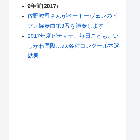
9年前(2017)
佐野峻司さんがベートーヴェンのピ
アノ協奏曲第3番を演奏します
2017年度ピティナ、毎日こども、い
しかわ国際…etc各種コンクール本選
結果