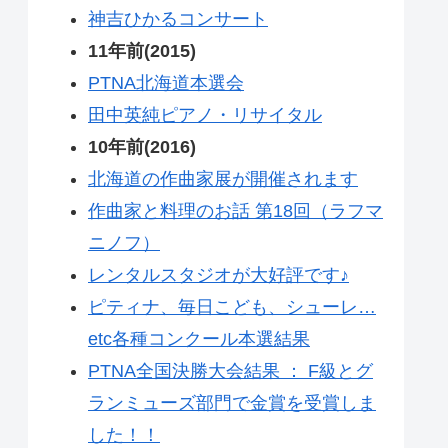
神吉ひかるコンサート
11年前(2015)
PTNA北海道本選会
田中英純ピアノ・リサイタル
10年前(2016)
北海道の作曲家展が開催されます
作曲家と料理のお話 第18回（ラフマ
ニノフ）
レンタルスタジオが大好評です♪
ピティナ、毎日こども、シューレ…
etc各種コンクール本選結果
PTNA全国決勝大会結果 ： F級とグ
ランミューズ部門で金賞を受賞しま
した！！