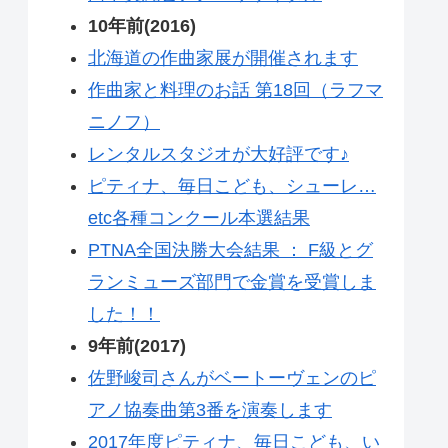
10年前(2016)
北海道の作曲家展が開催されます
作曲家と料理のお話 第18回（ラフマ
ニノフ）
レンタルスタジオが大好評です♪
ピティナ、毎日こども、シューレ…
etc各種コンクール本選結果
PTNA全国決勝大会結果 ： F級とグ
ランミューズ部門で金賞を受賞しま
した！！
9年前(2017)
佐野峻司さんがベートーヴェンのピ
アノ協奏曲第3番を演奏します
2017年度ピティナ、毎日こども、い