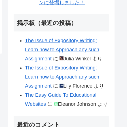
ンに登場しました！
掲示板（最近の投稿）
The Issue of Expository Writing:
Learn how to Approach any such
Assignment
に
Julia Winkel
より
The Issue of Expository Writing:
Learn how to Approach any such
Assignment
に
Lily Florence
より
The Easy Guide To Educational
Websites
に
Eleanor Johnson
より
最近のコメント