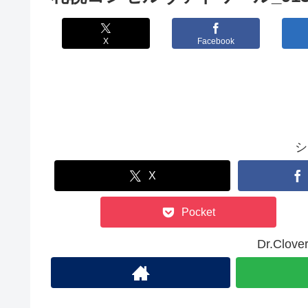
X
Facebook
シ
X
Pocket
Dr.Cl