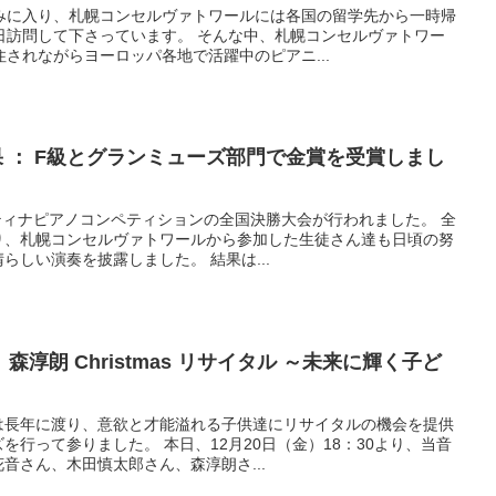
みに入り、札幌コンセルヴァトワールには各国の留学先から一時帰
日訪問して下さっています。 そんな中、札幌コンセルヴァトワー
されながらヨーロッパ各地で活躍中のピアニ...
果 ： F級とグランミューズ部門で金賞を受賞しまし
ピティナピアノコンペティションの全国決勝大会が行われました。 全
り、札幌コンセルヴァトワールから参加した生徒さん達も日頃の努
らしい演奏を披露しました。 結果は...
淳朗 Christmas リサイタル ～未来に輝く子ど
は長年に渡り、意欲と才能溢れる子供達にリサイタルの機会を提供
行って参りました。 本日、12月20日（金）18：30より、当音
音さん、木田慎太郎さん、森淳朗さ...