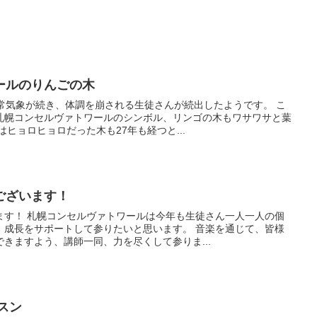
ールのりんごの木
常気象が続き、体調を崩される生徒さんが続出したようです。 こ
札幌コンセルヴァトワールのシンボル、リンゴの木もワサワサと葉
ヒョロヒョロだった木も27年も経つと...
ございます！
ます！ 札幌コンセルヴァトワールは今年も生徒さん一人一人の個
、成長をサポートして参りたいと思います。 音楽を通じて、皆様
きますよう、講師一同、力を尽くして参りま...
スン