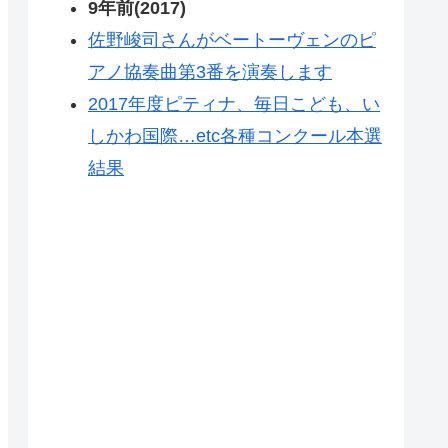
9年前(2017)
佐野峻司さんがベートーヴェンのピ
アノ協奏曲第3番を演奏します
2017年度ピティナ、毎日こども、い
しかわ国際…etc各種コンクール本選
結果