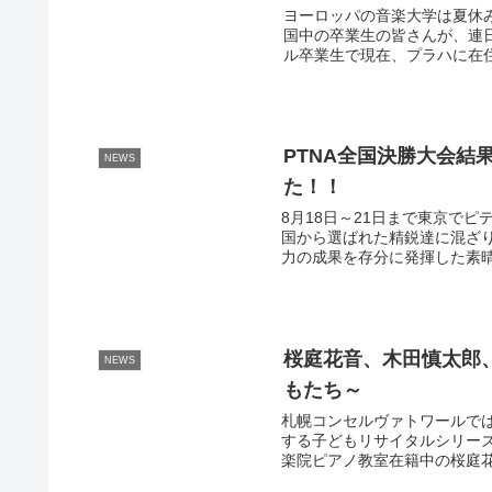
ヨーロッパの音楽大学は夏休
国中の卒業生の皆さんが、連
ル卒業生で現在、プラハに在住
PTNA全国決勝大会結
NEWS
た！！
8月18日～21日まで東京で
国から選ばれた精鋭達に混ざ
力の成果を存分に発揮した素晴
桜庭花音、木田慎太郎、森
NEWS
もたち～
札幌コンセルヴァトワールで
する子どもリサイタルシリーズを
楽院ピアノ教室在籍中の桜庭花