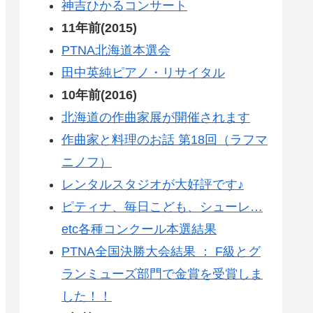
神吉ひかるコンサート
11年前(2015)
PTNA北海道本選会
田中英純ピアノ・リサイタル
10年前(2016)
北海道の作曲家展が開催されます
作曲家と料理のお話 第18回（ラフマ
ニノフ）
レンタルスタジオが大好評です♪
ピティナ、毎日こども、シューレ…
etc各種コンクール本選結果
PTNA全国決勝大会結果 ： F級とグ
ランミューズ部門で金賞を受賞しま
した！！