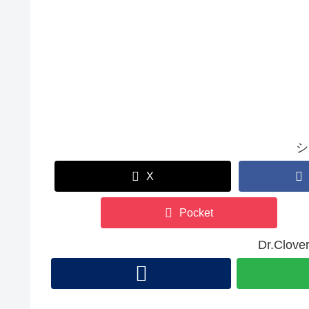
シ
X
Pocket
Dr.Cl